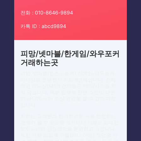
전화 :
010-8646-9894
카톡 ID :
abcd9894
피망/넷마블/한게임/와우포커
거래하는곳
피망,넷마블(윈조이포커),한게임,와우포커
머니상을 운영한지 거의 9년째입니다. 진짜
게임 머니상(M상) 업체들은 먹튀/사기를 치
지 않습니다. 먹튀 업체로 한번 소문이 나면
이 바닥에서 더 이상 영업을 할 수 없기 때문
입니다.
저희는 고객분과 장기적으로 서로 윈윈하는
관계가 될 수 있도록 포커머니 시세도 최대한
맞춰드리며 양심적으로 운영하고 있습니다.
또한 저희 과실로 수혈(머니 이동) 작업중 사