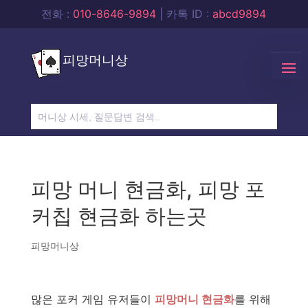
전화 :
010-8646-9894
| 카톡 ID :
abcd9894
피망 머니 현금화, 피망 포
커칩 현금화 하는곳
피망머니상
많은 포커 게임 유저들이
피망머니 현금화
를 위해