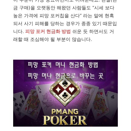
금 구매)을 오랫동안 해왔던 사람들도 “시세 보다
높은 가격에 피망 포커칩을 산다” 라는 말에 현혹
되서 사기 피해를 당하는 경우가 종종 있기 때문입
니다.
피망 포커 현금화 방법
쉬운 듯 하면서도 거
래할 때 조심해야 될 부분이 많습니다.