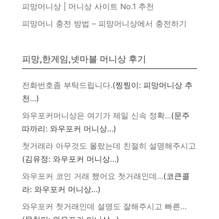
피망머니상 | 머니상 사이트 No.1 추천
피망머니 충전 방법 – 피망머니상에서 충전하기
피망,한게임,넷마블 머니상 후기
전화번호좀 부탁드립니다.
(찡찡이: 피망머니상 추
천…)
와우포커머니상은 여기가 제일 신속 정확…
(문주
따까리: 와우포커 머니상…)
첫거래라 아무것도 몰랐는데 친절히 설명해주시고…
(김유정: 와우포커 머니상…)
와우포커 코인 거래 했어요 첫거래인데…
(코큰콜
라: 와우포커 머니상…)
와우포커 첫거래인데 설명도 잘해주시고 빠른…