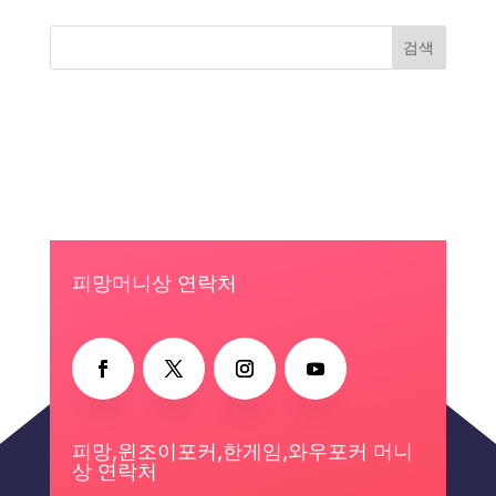
피망머니상 연락처
피망,윈조이포커,한게임,와우포커 머니
상 연락처