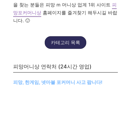
을 찾는 분들은 피망 m 머니상 업계 1위 사이트
피
망포커머니상
홈페이지를 즐겨찾기 해두시길 바랍
니다. 🙂
카테고리 목록
피망머니상 연락처 (24시간 영업)
피망, 한게임, 넷마블 포커머니 사고 팝니다!